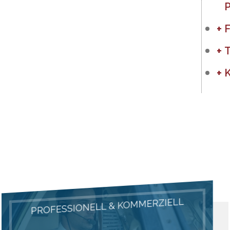
P
F
T
K
PROFESSIONELL & KOMMERZIELL