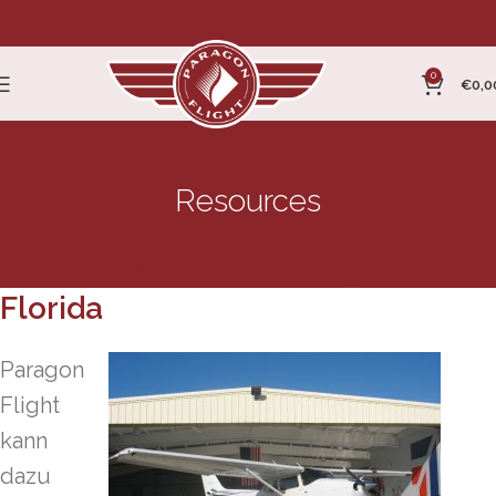
0
€
0,0
Resources
Pilotunterricht in Fort Myers
Florida
Paragon
Flight
kann
dazu