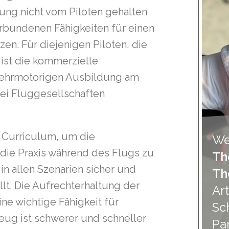
ng nicht vom Piloten gehalten
rbundenen Fähigkeiten für einen
zen. Für diejenigen Piloten, die
 ist die kommerzielle
mehrmotorigen Ausbildung am
bei Fluggesellschaften
 Curriculum, um die
We
ie Praxis während des Flugs zu
Th
 in allen Szenarien sicher und
Th
lt. Die Aufrechterhaltung der
Art
ne wichtige Fähigkeit für
Sc
eug ist schwerer und schneller
Pa