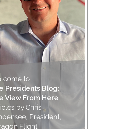
lcome to
e Presidents Blog:
e View From Here
icles by Chris
hoensee, President,
ragon Flight